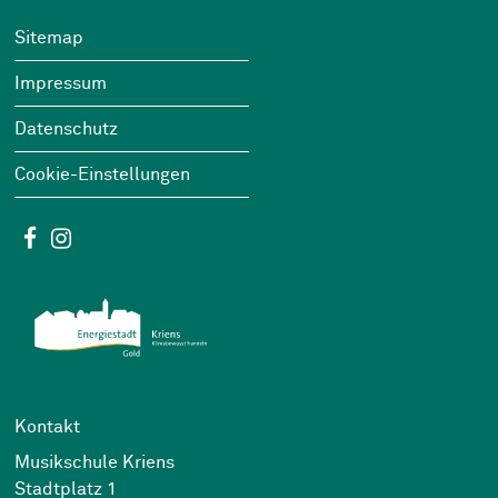
Footer
Wichtige Links
Sitemap
Impressum
Datenschutz
Cookie-Einstellungen
Social Media
Facebook
Instagram
Kontakt
Musikschule Kriens
Stadtplatz 1