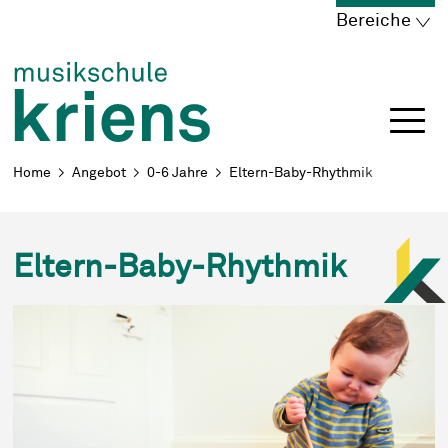
Schnellnavigation
Navigieren in Kriens
Home
Navigation
Inhalt
Portal
Bereiche
Breadcrumb
Home
Angebot
0-6 Jahre
Eltern-Baby-Rhythmik
Eltern-Baby-Rhythmik