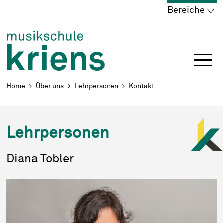
Schnellnavigation
Navigieren in Kriens
Home
Navigation
Inhalt
Portal
Bereiche
Breadcrumb
Home
Über uns
Lehrpersonen
Kontakt
Lehrpersonen
Diana
Tobler