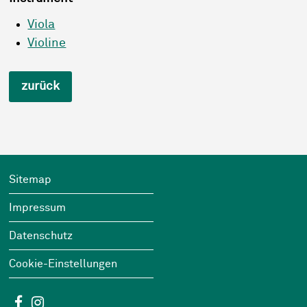
Viola
Violine
zurück
Footer
Wichtige Links
Sitemap
Impressum
Datenschutz
Cookie-Einstellungen
Social Media
Facebook
Instagram