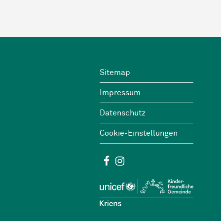
Footer
Wichtige Links
Sitemap
Impressum
Datenschutz
Cookie-Einstellungen
Social Media
Facebook
Instagram