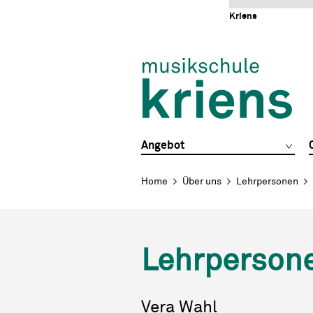
Schnellnavigation
Navigieren in Kriens
Home
Navigation
Inhalt
Portal
Kriens
Hauptnavigation
Angebot
Breadcrumb
Home
Über uns
Lehrpersonen
Lehrperson
Vera
Wahl