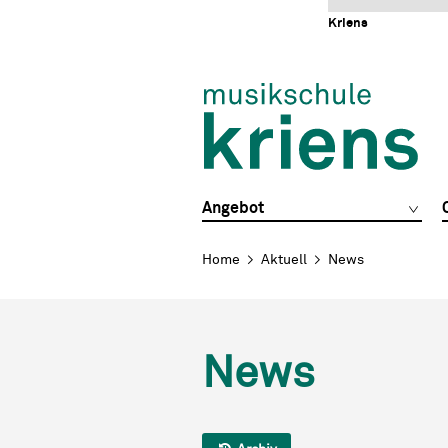
Schnellnavigation
Navigieren in Kriens
Home
Navigation
Inhalt
Portal
Kriens
Hauptnavigation
Angebot
Breadcrumb
Home
Aktuell
News
News