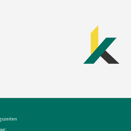
gszeiten
ag: